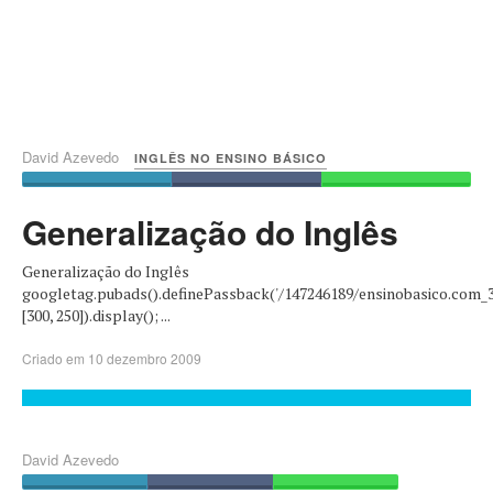
David Azevedo
INGLÊS NO ENSINO BÁSICO
Generalização do Inglês
Generalização do Inglês
googletag.pubads().definePassback('/147246189/ensinobasico.com_
[300, 250]).display(); ...
Criado em 10 dezembro 2009
David Azevedo