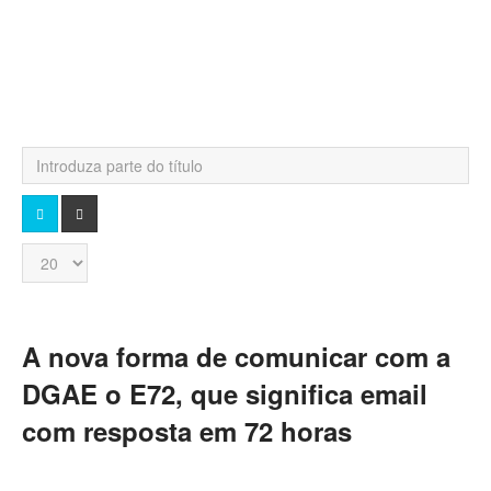
Introduza
parte
do
PESQUISA
LIMPAR
título
Qtd.
a
mostrar
A nova forma de comunicar com a
DGAE o E72, que significa email
com resposta em 72 horas