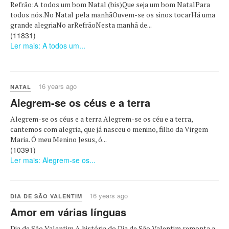
Refrão:A todos um bom Natal (bis)Que seja um bom NatalPara
todos nós.No Natal pela manhãOuvem-se os sinos tocarHá uma
grande alegriaNo arRefrãoNesta manhã de...
(11831)
Ler mais: A todos um...
16 years ago
NATAL
Alegrem-se os céus e a terra
Alegrem-se os céus e a terra Alegrem-se os céu e a terra,
cantemos com alegria, que já nasceu o menino, filho da Virgem
Maria. Ó meu Menino Jesus, ó...
(10391)
Ler mais: Alegrem-se os...
16 years ago
DIA DE SÃO VALENTIM
Amor em várias línguas
Dia de São Valentim A história do Dia de São Valentim remonta a