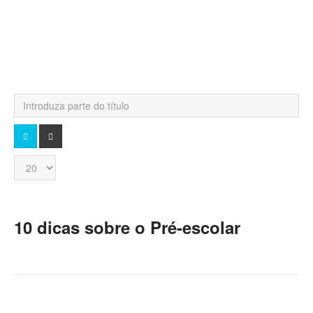
Introduza
parte
do
PESQUISA
LIMPAR
título
Qtd.
a
mostrar
10 dicas sobre o Pré-escolar