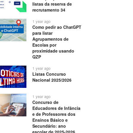
listas da reserva de
recrutamento 34
1 year ago
Como pedir ao ChatGPT
para listar
Agrupamentos de
Escolas por
proximidade usando
QZP
1 year ago
Listas Concurso
Nacional 2025/2026
1 year ago
Concurso de
Educadores de Infância
e de Professores dos
Ensinos Básico e
Secundário: ano
escolar de 2025-2026