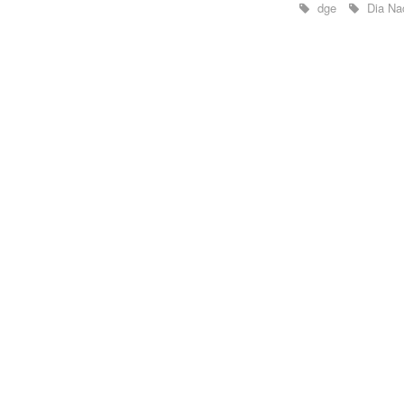
dge
Dia Na