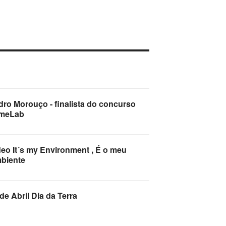
dro Morouço - finalista do concurso
meLab
deo It´s my Environment , É o meu
biente
de Abril Dia da Terra