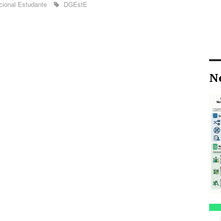
cional Estudante
DGEstE
N