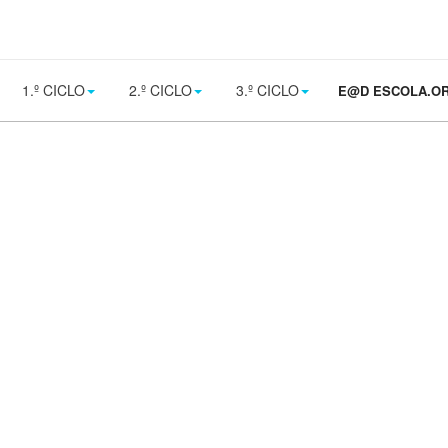
1.º CICLO
2.º CICLO
3.º CICLO
E@D ESCOLA.O