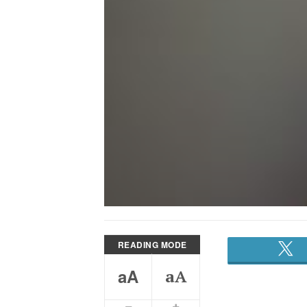
READING MODE
aA
aA
Smaller Font
Bigger Font