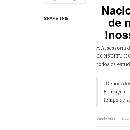
Nacio
de 
SHARE THIS
noss
A Assessoria
CONSTITUCION
todos os estud
"Depois dos
Educação di
tempo de su
Criado em 24 março