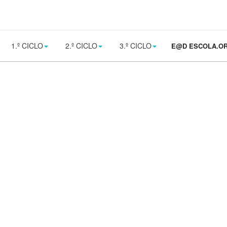
1.º CICLO
2.º CICLO
3.º CICLO
E@D ESCOLA.O