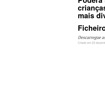
criança
mais di
Ficheir
Descarregue a
Criado em 23 dezem