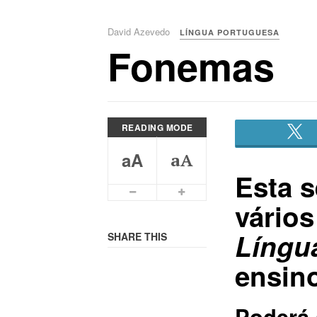
David Azevedo
LÍNGUA PORTUGUESA
Fonemas
READING MODE
aA
aA
Esta 
Smaller Font
Bigger Font
vário
Língu
SHARE THIS
ensino
Poderá 