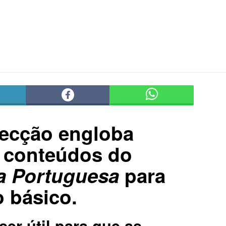
secção engloba
s conteúdos do
a Portuguesa
para
 básico.
ser útil para que as