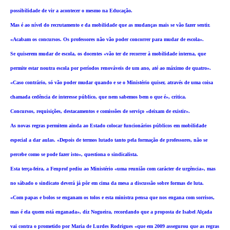
possibilidade de vir a acontecer o mesmo na Educação.
Mas é ao nível do recrutamento e da mobilidade que as mudanças mais se vão fazer sentir.
«Acabam os concursos. Os professores não vão poder concorrer para mudar de escola».
Se quiserem mudar de escola, os docentes «vão ter de recorrer à mobilidade interna, que
permite estar noutra escola por períodos renováveis de um ano, até ao máximo de quatro».
«Caso contrário, só vão poder mudar quando e se o Ministério quiser, através de uma coisa
chamada cedência de interesse público, que nem sabemos bem o que é», critica.
Concursos, requisições, destacamentos e comissões de serviço «deixam de existir».
As novas regras permitem ainda ao Estado colocar funcionários públicos em mobilidade
especial a dar aulas. «Depois de termos lutado tanto pela formação de professores, não se
percebe como se pode fazer isto», questiona o sindicalista.
Esta terça-feira, a Fenprof pediu ao Ministério «uma reunião com carácter de urgência», mas
no sábado o sindicato deverá já pôr em cima da mesa a discussão sobre formas de luta.
«Com papas e bolos se enganam os tolos e esta ministra pensa que nos engana com sorrisos,
mas é ela quem está enganada», diz Nogueira, recordando que a proposta de Isabel Alçada
vai contra o prometido por Maria de Lurdes Rodrigues «que em 2009 assegurou que as regras