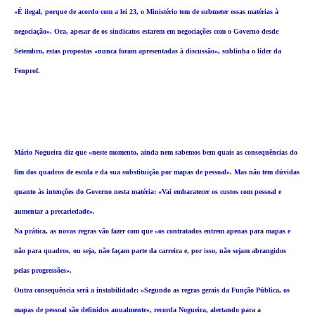
«É ilegal, porque de acordo com a lei 23, o Ministério tem de submeter essas matérias à
negociação». Ora, apesar de os sindicatos estarem em negociações com o Governo desde
Setembro, estas propostas «nunca foram apresentadas à discussão», sublinha o líder da
Fenprof.
Mário Nogueira diz que «neste momento, ainda nem sabemos bem quais as consequências do
fim dos quadros de escola e da sua substituição por mapas de pessoal». Mas não tem dúvidas
quanto às intenções do Governo nesta matéria: «Vai embaratecer os custos com pessoal e
aumentar a precariedade».
Na prática, as novas regras vão fazer com que «os contratados entrem apenas para mapas e
não para quadros, ou seja, não façam parte da carreira e, por isso, não sejam abrangidos
pelas progressões».
Outra consequência será a instabilidade: «Segundo as regras gerais da Função Pública, os
mapas de pessoal são definidos anualmente», recorda Nogueira, alertando para a