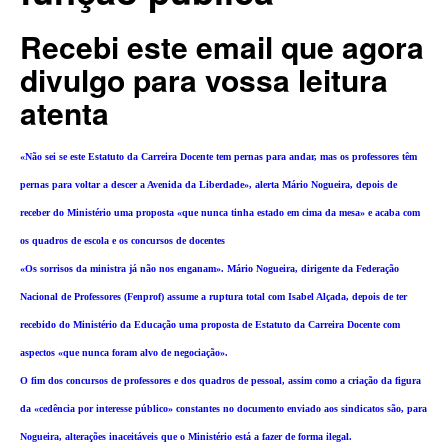
Recebi este email que agora
divulgo para vossa leitura
atenta
«Não sei se este Estatuto da Carreira Docente tem pernas para andar, mas os professores têm
pernas para voltar a descer a Avenida da Liberdade», alerta Mário Nogueira, depois de
receber do Ministério uma proposta «que nunca tinha estado em cima da mesa» e acaba com
os quadros de escola e os concursos de docentes
«Os sorrisos da ministra já não nos enganam». Mário Nogueira, dirigente da Federação
Nacional de Professores (Fenprof) assume a ruptura total com Isabel Alçada, depois de ter
recebido do Ministério da Educação uma proposta de Estatuto da Carreira Docente com
aspectos «que nunca foram alvo de negociação».
O fim dos concursos de professores e dos quadros de pessoal, assim como a criação da figura
da «cedência por interesse público» constantes no documento enviado aos sindicatos são, para
Nogueira, alterações inaceitáveis que o Ministério está a fazer de forma ilegal.