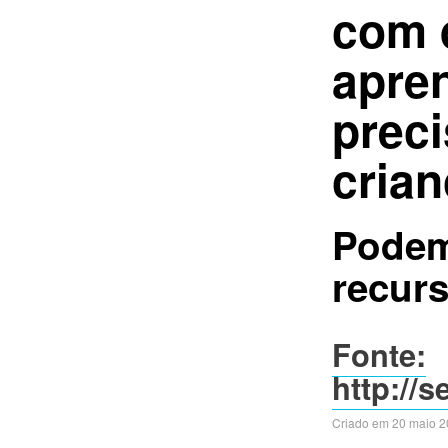
com 
apre
preci
crian
Podem
recur
Fonte:
http://
Criado em 20 maio 