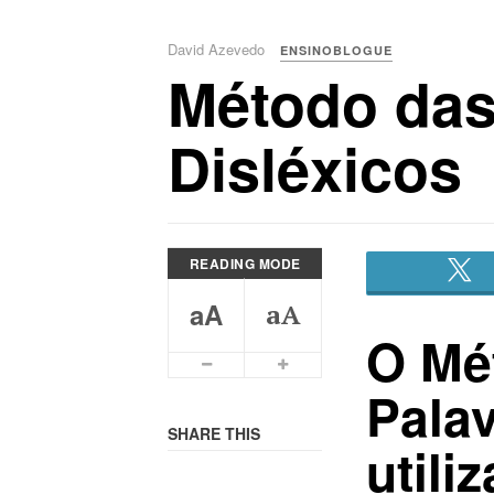
David Azevedo
ENSINOBLOGUE
Método das
Disléxicos
READING MODE
aA
aA
O Mé
Smaller Font
Bigger Font
Pala
SHARE THIS
utili