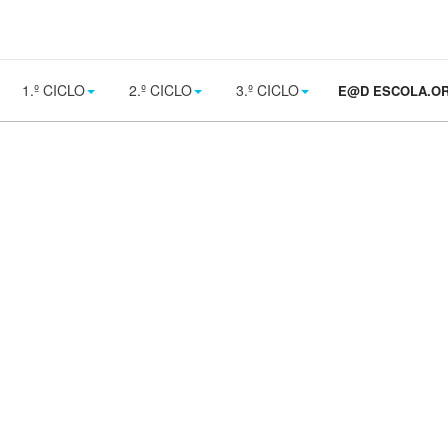
1.º CICLO
2.º CICLO
3.º CICLO
E@D ESCOLA.O