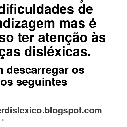
dificuldades de
ndizagem mas é
so ter atenção às
ças disléxicas.
 descarregar os
sos seguintes
serdislexico.blogspot.com
2010