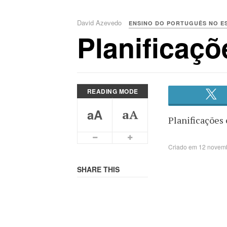
David Azevedo
ENSINO DO PORTUGUÊS NO ES
Planificaçõ
READING MODE
aA
aA
Planificações 
Smaller Font
Bigger Font
Criado em 12 novem
SHARE THIS