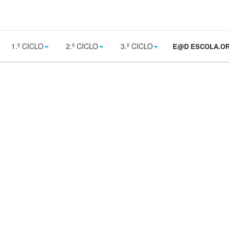
1.º CICLO
2.º CICLO
3.º CICLO
E@D ESCOLA.O