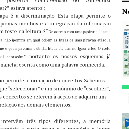
e posterior compreensão do conteúdo.(
er?” estava atento!)
N
apa é a discriminação. Esta etapa permite o
squemas mentais e a integração da informação
 teste na leitura é “
De aorcdo com uma pqsieusa de uma
ea, não ipomtra em qaul odrem as lrteas de uma plravaa etãso, a
ne é que a piremria e útmlia lrteas etejasm no lgaur crteo. O rseto
portanto os nossos esquemas já
aol deorsedm
.”
 mancha escrita como uma palavra conhecida.
ão permite a formação de conceitos. Sabemos
ue “seleccionar” é um sinónimo de “escolher”,
s conceitos se referem à acção de adquirir um
elação aos demais elementos.
ntervêm três tipos diferentes, a memória
 memória a curto-prazo e a memória a longo