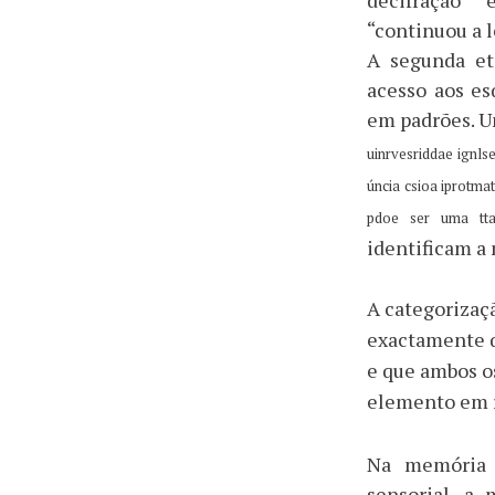
decifração 
“continuou a l
A segunda et
acesso aos e
em padrões. Um
uinrvesriddae ignls
úncia csioa iprotmat
pdoe ser uma tt
identificam a
A categorizaç
exactamente q
e que ambos o
elemento em r
Na memória i
sensorial, a