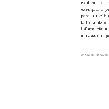
explicar os 
exemplo, o pa
para o melho
falta também 
informação at
um assunto qu
Criado em 10 novem