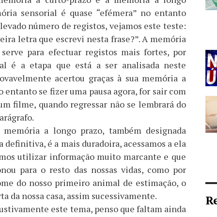
ória sensorial é quase “efémera” no entanto
levado número de registos, vejamos este teste:
ceira letra que escrevi nesta frase?”. A memória
 serve para efectuar registos mais fortes, por
al é a etapa que está a ser analisada neste
provavelmente acertou graças à sua memória a
o entanto se fizer uma pausa agora, for sair com
um filme, quando regressar não se lembrará do
arágrafo.
a memória a longo prazo, também designada
definitiva, é a mais duradoira, acessamos a ela
mos utilizar informação muito marcante e que
onou para o resto das nossas vidas, como por
ome do nosso primeiro animal de estimação, o
ta da nossa casa, assim sucessivamente.
R
austivamente este tema, penso que faltam ainda