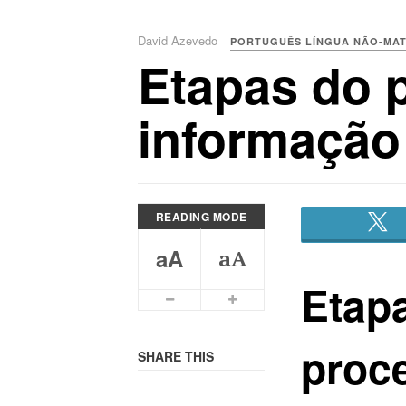
David Azevedo
PORTUGUÊS LÍNGUA NÃO-MA
Etapas do 
informação
READING MODE
aA
aA
Etap
Smaller Font
Bigger Font
proc
SHARE THIS