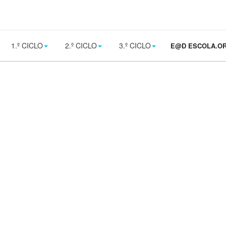
1.º CICLO
2.º CICLO
3.º CICLO
E@D ESCOLA.O