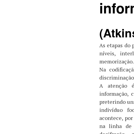
info
(Atkin
As etapas do 
níveis, inte
memorização.
Na codificaç
discriminação,
A atenção é
informação, c
preterindo uns
indivíduo fo
acontece, por
na linha de 