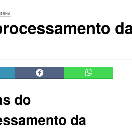
TERNA
processamento d
as do
essamento da