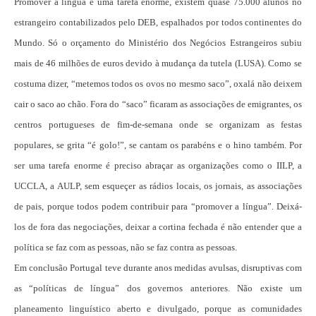
Promover a língua é uma tarefa enorme, existem quase 75.000 alunos no
estrangeiro contabilizados pelo DEB, espalhados por todos continentes do
Mundo. Só o orçamento do Ministério dos Negócios Estrangeiros subiu
mais de 46 milhões de euros devido à mudança da tutela (LUSA). Como se
costuma dizer, “metemos todos os ovos no mesmo saco”, oxalá não deixem
cair o saco ao chão. Fora do “saco” ficaram as associações de emigrantes, os
centros portugueses de fim-de-semana onde se organizam as festas
populares, se grita “é golo!”, se cantam os parabéns e o hino também. Por
ser uma tarefa enorme é preciso abraçar as organizações como o IILP, a
UCCLA, a AULP, sem esqueçer as rádios locais, os jornais, as associações
de pais, porque todos podem contribuir para “promover a língua”. Deixá-
los de fora das negociações, deixar a cortina fechada é não entender que a
política se faz com as pessoas, não se faz contra as pessoas.
Em conclusão Portugal teve durante anos medidas avulsas, disruptivas com
as “políticas de língua” dos governos anteriores. Não existe um
planeamento linguístico aberto e divulgado, porque as comunidades